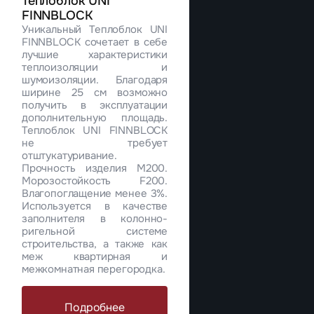
Теплоблок UNI
FINNBLOCK
Уникальный Теплоблок UNI
FINNBLOCK сочетает в себе
лучшие характеристики
теплоизоляции и
шумоизоляции. Благодаря
ширине 25 см возможно
получить в эксплуатации
дополнительную площадь.
Теплоблок UNI FINNBLOCK
не требует
отштукатуривание.
Прочность изделия М200.
Морозостойкость F200.
Влагопоглащение менее 3%.
Используется в качестве
заполнителя в колонно-
ригельной системе
строительства, а также как
меж квартирная и
межкомнатная перегородка.
Подробнее