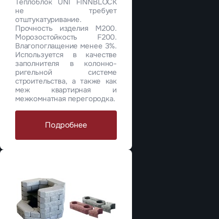
Теплоблок UNI FINNBLOCK
не требует
отштукатуривание.
Прочность изделия М200.
Морозостойкость F200.
Влагопоглащение менее 3%.
Используется в качестве
заполнителя в колонно-
ригельной системе
строительства, а также как
меж квартирная и
межкомнатная перегородка.
Подробнее