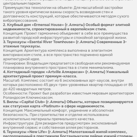
центральным парком.
Преимущества технологии на объекте: Для масштабной застройки
такого уровня критически важны скорость возведения стен и
долговечность конструкций, которые обеспечиваются методом сухого
вибропрессования.
2.
Клубный дом «Ermensai House» (г. Алматы) Особый формат элитной
недвижимости, спроектированный в европейском стиле.
Концепция: Проект гармонично объединяет в себе все преимущества
развитой городской инфраструктуры и спокойной загородной жизни.
3. Таунхаусы «Esentai River Townhouse» (г. Алматы) Современные 3-
этажные таунхаусы.
Концепция: Архитектура комплекса выполнена в элегантном
викторианском стиле, а все пространство подчинено единой
архитектурной идее.
Планировки: Владельцам предлагается свободная или рекомендуемая
планировка внутреннего пространства в стиле минимализма.
4. Коттеджный городок «Artville Алмарасан» (г. Алматы) Уникальный
архитектурный проект премиум-класса.
Масштаб: Комплекс состоит из 6 эксклюзивных арт-хаусов, внутри
которых расположено 45 двух-трех-уровневых квартир площадью от 85
до 420 квадратных метров.
Особенности: Проект был разработан известным мировым архитектором
Роландосом Ключинскасом.
5. Виллы «Capital Club» (г. Алматы) Объекты, которые позиционируются
как статусная карта «Platinum» в сфере недвижимости.
Концепция: Максимальный комфорт, уединение и абсолютная
безопасность. При строительстве и отделке использованы
исключительно материалы премиального качества.
Инфраструктура: Для резидентов предусмотрен эксклюзивный
внутренний сервис и собственная аллея ресторанов.
6. Таунхаусы «New Life» (г. Алматы) Малоэтажный жилой комплекс,
расположенный в престижном Бостандыкском районе южной столицы.