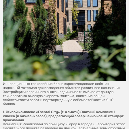
Инновационные трехслойные блоки зарекомендовали себя как
надежный материал для возведения объектов различного назначения.
Застройщики первичного рынка недвижимости выбирают данную
технологию за высокую скорость монтажа, снижение общей
себестоимости работ и подтвержденную сейсмостойкость в 9-10
баллов.
1.
Жилой комплекс «Esentai City» (г. Алматы) Элитный комплекс I
класса (и бизнес-класса), предлагающий совершенно новый стандарт
проживания.
Концепция: Реализован по принципу «Город в городе». Территория этого
масштабного проекта разделена на две концептуальные зоны огромным