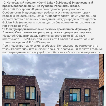
10. Коттеджный поселок «Gorki Lake» (г. Москва) Эксклюзивный
проект, расположенный на Рублево-Успенском шоссе.
Масштаб: Построено 8 уникальных домов премиум-класса.
Особенности: Над созданием работали финские архитекторы и
итальянские дизайнеры. Объекты представляют новый уровень Eco-
строительства с полным соблюдением международных стандартов
Golden Rule (материалы производятся без применения токсичных и
горючих веществ).
11. Международный комплекс лыжных трамплинов «Сункар» (г.
Алматы) Спортивная инфраструктура международного уровня.
Масштаб: Общая площадь комплекса составляет 15 137 кв.м.,
вместимость — 5 200 зрительских мест. Объект включает большие
трамплины длиной 125 и 90 метров.
Преимущества технологии на объекте: Использование материала на
таком масштабном и технически сложном сооружении является главным
подтверждением его несущей способности и абсолютной надежности.