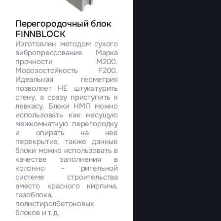
Перегородочный блок
FINNBLOCK
Изготовлен методом сухого
вибропрессования. Марка
прочности М200.
Морозостойкость F200.
Идеальная геометрия
позволяет НЕ штукатурить
стену, а сразу приступить к
левкасу. Блоки НМП можно
использовать как несущую
межкомнатную перегородку
и опирать на нее
перекрытие, также данные
блоки можно использовать в
качестве заполнения в
колонно - ригельной
системе строительства
вместо красного кирпича,
газоблока,
полистиролбетоновых
блоков и т.д.