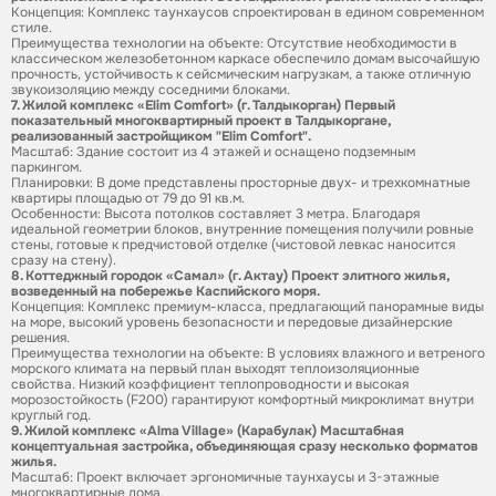
Концепция: Комплекс таунхаусов спроектирован в едином современном
стиле.
Преимущества технологии на объекте: Отсутствие необходимости в
классическом железобетонном каркасе обеспечило домам высочайшую
прочность, устойчивость к сейсмическим нагрузкам, а также отличную
звукоизоляцию между соседними блоками.
7. Жилой комплекс «Elim Comfort» (г. Талдыкорган) Первый
показательный многоквартирный проект в Талдыкоргане,
реализованный застройщиком "Elim Comfort".
Масштаб: Здание состоит из 4 этажей и оснащено подземным
паркингом.
Планировки: В доме представлены просторные двух- и трехкомнатные
квартиры площадью от 79 до 91 кв.м.
Особенности: Высота потолков составляет 3 метра. Благодаря
идеальной геометрии блоков, внутренние помещения получили ровные
стены, готовые к предчистовой отделке (чистовой левкас наносится
сразу на стену).
8. Коттеджный городок «Самал» (г. Актау) Проект элитного жилья,
возведенный на побережье Каспийского моря.
Концепция: Комплекс премиум-класса, предлагающий панорамные виды
на море, высокий уровень безопасности и передовые дизайнерские
решения.
Преимущества технологии на объекте: В условиях влажного и ветреного
морского климата на первый план выходят теплоизоляционные
свойства. Низкий коэффициент теплопроводности и высокая
морозостойкость (F200) гарантируют комфортный микроклимат внутри
круглый год.
9. Жилой комплекс «Alma Village» (Карабулак) Масштабная
концептуальная застройка, объединяющая сразу несколько форматов
жилья.
Масштаб: Проект включает эргономичные таунхаусы и 3-этажные
многоквартирные дома.